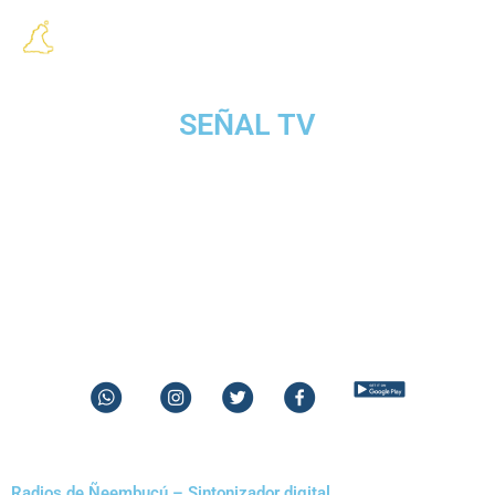
SEÑAL TV
P
w
l
t
f
Radios de Ñeembucú – Sintonizador digital